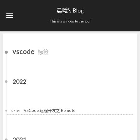
晨曦's Blog
This is a window to the soul
vscode
标签
2022
VSCode 远程开发之 Remote
07-19
2021