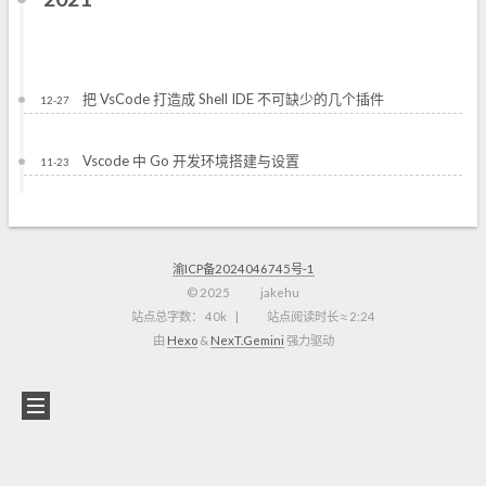
把 VsCode 打造成 Shell IDE 不可缺少的几个插件
12-27
Vscode 中 Go 开发环境搭建与设置
11-23
渝ICP备2024046745号-1
©
2025
jakehu
站点总字数：
40k
站点阅读时长 ≈
2:24
由
Hexo
&
NexT.Gemini
强力驱动