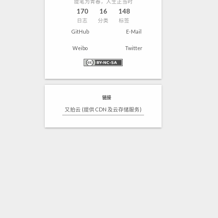
提笔为青春，人生正当时
170
16
148
日志
分类
标签
GitHub
E-Mail
Weibo
Twitter
链接
又拍云 (提供 CDN 及云存储服务)