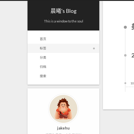
晨曦's Blog
This is a window to the soul
首页
标签
分类
归档
搜索
10
jakehu