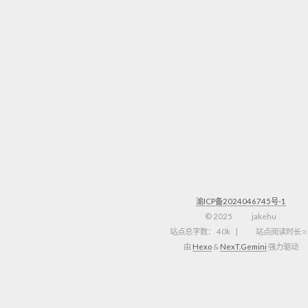
渝ICP备2024046745号-1
©
2025
jakehu
站点总字数：
40k
站点阅读时长 ≈
由
Hexo
&
NexT.Gemini
强力驱动