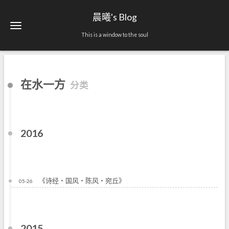
晨曦's Blog
This is a window to the soul
在水一方
分类
2016
《诗经・国风・陈风・宛丘》
05-26
2015