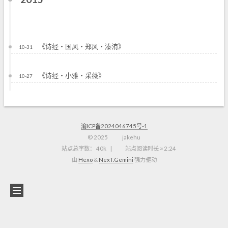
《诗经・国风・郑风・溱洧》
10-31
《诗经・小雅・采薇》
10-27
渝ICP备2024046745号-1
©
2025
jakehu
站点总字数：
40k
站点阅读时长 ≈
2:24
由
Hexo
&
NexT.Gemini
强力驱动